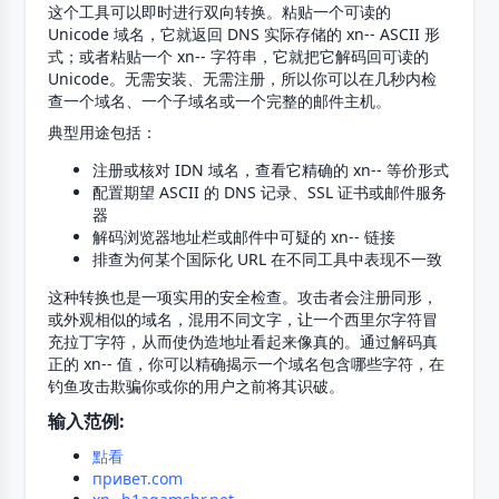
这个工具可以即时进行双向转换。粘贴一个可读的
Unicode 域名，它就返回 DNS 实际存储的 xn-- ASCII 形
式；或者粘贴一个 xn-- 字符串，它就把它解码回可读的
Unicode。无需安装、无需注册，所以你可以在几秒内检
查一个域名、一个子域名或一个完整的邮件主机。
典型用途包括：
注册或核对 IDN 域名，查看它精确的 xn-- 等价形式
配置期望 ASCII 的 DNS 记录、SSL 证书或邮件服务
器
解码浏览器地址栏或邮件中可疑的 xn-- 链接
排查为何某个国际化 URL 在不同工具中表现不一致
这种转换也是一项实用的安全检查。攻击者会注册同形，
或外观相似的域名，混用不同文字，让一个西里尔字符冒
充拉丁字符，从而使伪造地址看起来像真的。通过解码真
正的 xn-- 值，你可以精确揭示一个域名包含哪些字符，在
钓鱼攻击欺骗你或你的用户之前将其识破。
输入范例:
點看
привет.com