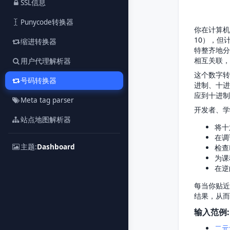
SSL信息
Punycode转换器
你在计算机
10），但
缩进转换器
特整齐地分
相互关联，
用户代理解析器
这个数字转
号码转换器
进制、十进
应到十进制
Meta tag parser
开发者、学
站点地图解析器
将十
在调
主题:
Dashboard
检查
为课
在逆
每当你贴近
结果，从而
输入范例:
二元: