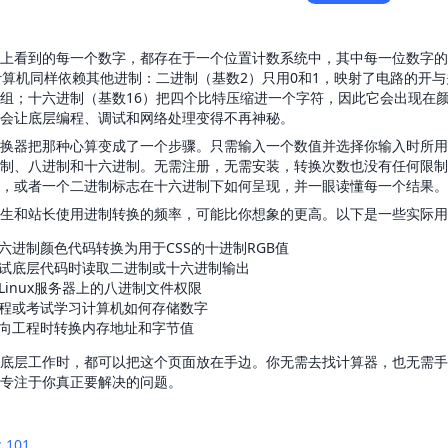
上看到的每一个数字，都存在于一个位置计数系统中，其中每一位数字的
计算机同样依赖其他进制：二进制（基数2）只用0和1，映射了电路的开
组；十六进制（基数16）把四个比特压缩进一个字符，因此它会出现在
会让底层编程、调试和网络处理变得不再神秘。
换器把那种心算变成了一个步骤。只需输入一个数值并选择你输入时所用
制、八进制和十六进制。无需注册，无需安装，转换次数也没有任何限制
，或者一个二进制标志在十六进制下如何呈现，并一眼读懂每一个结果。
生和站长使用进制转换的频率，可能比你想象的更高。以下是一些实际用
六进制颜色代码转换为用于CSS的十进制RGB值
试底层代码时读取二进制或十六进制输出
Linux服务器上的八进制文件权限
程或考试学习计算机如何存储数字
向工程时转换内存地址和字节值
底层工作时，都可以把这个页面放在手边。你无需去找计算器，也无需手
专注于你真正要解决的问题。
 101