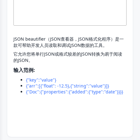
JSON beautifier（JSON查看器，JSON格式化程序）是一
款可帮助开发人员读取和调试JSON数据的工具。
它允许您将单行JSON或格式较差的JSON转换为易于阅读
的JSON。
输入范例:
{"key":"value"}
{"arr":[{"float": -12.5},{"string":"value"}]}
{"Doc":{"properties":{"added":{"type":"date"}}}}