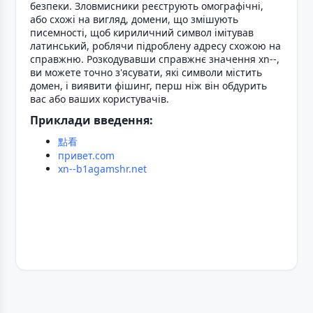
безпеки. Зловмисники реєструють омографічні,
або схожі на вигляд, домени, що змішують
писемності, щоб кириличний символ імітував
латинський, роблячи підроблену адресу схожою на
справжню. Розкодувавши справжнє значення xn--,
ви можете точно з'ясувати, які символи містить
домен, і виявити фішинг, перш ніж він обдурить
вас або ваших користувачів.
Приклади введення:
點看
привет.com
xn--b1agamshr.net