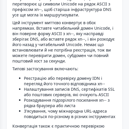
перетворює ці символи Unicode на рядок ASCII з
префіксом xn--, щоб старіша інфраструктура DNS
усе ще могла їх маршрутизувати.
Цей інструмент миттєво конвертує в обох
напрямках. Вставте читабельний домен Unicode, і
він поверне форму ASCII з xn--, яку насправді
зберігає DNS, або вставте рядок xn--, і він розкодує
його назад у читабельний Unicode. Немає що
встановлювати й не потрібна реєстрація, тож ви
можете перевірити домен, субдомен чи повний
поштовий хост за секунди.
Типові застосування включають:
Реєстрацію або перевірку домену IDN і
перегляд його точного відповідника xn--
Налаштування записів DNS, сертифікатів SSL
або поштових серверів, які очікують ASCII
Розкодування підозрілого посилання xn-- з
рядка браузера або листа
З'ясування, чому міжнародна URL-адреса
поводиться по-різному в різних інструментах
Конвертація також є практичною перевіркою