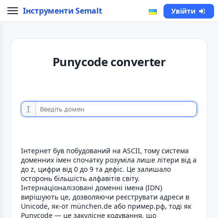
Інструменти Semalt
Увійти
Punycode converter
Інтернет був побудований на ASCII, тому система
доменних імен спочатку розуміла лише літери від a
до z, цифри від 0 до 9 та дефіс. Це залишало
осторонь більшість алфавітів світу.
Інтернаціоналізовані доменні імена (IDN)
вирішують це, дозволяючи реєструвати адреси в
Unicode, як-от münchen.de або пример.рф, тоді як
Punycode — це закулісне кодування, що