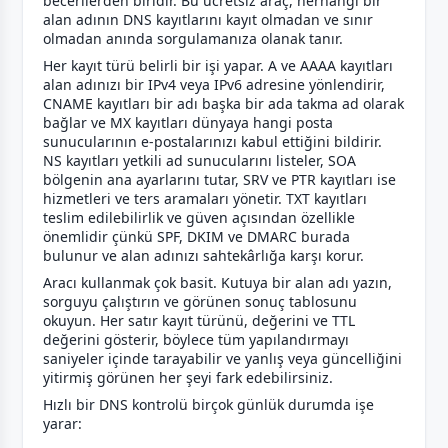
becerilerden biridir. Bu ücretsiz araç, herhangi bir
alan adının DNS kayıtlarını kayıt olmadan ve sınır
olmadan anında sorgulamanıza olanak tanır.
Her kayıt türü belirli bir işi yapar. A ve AAAA kayıtları
alan adınızı bir IPv4 veya IPv6 adresine yönlendirir,
CNAME kayıtları bir adı başka bir ada takma ad olarak
bağlar ve MX kayıtları dünyaya hangi posta
sunucularının e-postalarınızı kabul ettiğini bildirir.
NS kayıtları yetkili ad sunucularını listeler, SOA
bölgenin ana ayarlarını tutar, SRV ve PTR kayıtları ise
hizmetleri ve ters aramaları yönetir. TXT kayıtları
teslim edilebilirlik ve güven açısından özellikle
önemlidir çünkü SPF, DKIM ve DMARC burada
bulunur ve alan adınızı sahtekârlığa karşı korur.
Aracı kullanmak çok basit. Kutuya bir alan adı yazın,
sorguyu çalıştırın ve görünen sonuç tablosunu
okuyun. Her satır kayıt türünü, değerini ve TTL
değerini gösterir, böylece tüm yapılandırmayı
saniyeler içinde tarayabilir ve yanlış veya güncelliğini
yitirmiş görünen her şeyi fark edebilirsiniz.
Hızlı bir DNS kontrolü birçok günlük durumda işe
yarar: