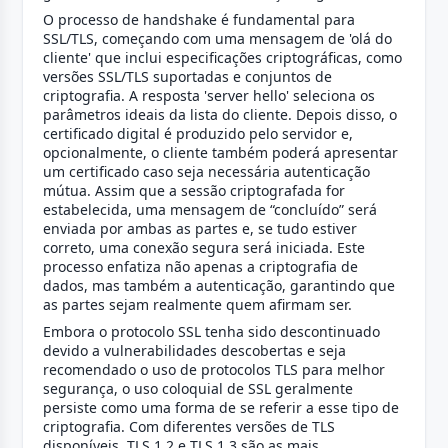
O processo de handshake é fundamental para
SSL/TLS, começando com uma mensagem de 'olá do
cliente' que inclui especificações criptográficas, como
versões SSL/TLS suportadas e conjuntos de
criptografia. A resposta 'server hello' seleciona os
parâmetros ideais da lista do cliente. Depois disso, o
certificado digital é produzido pelo servidor e,
opcionalmente, o cliente também poderá apresentar
um certificado caso seja necessária autenticação
mútua. Assim que a sessão criptografada for
estabelecida, uma mensagem de “concluído” será
enviada por ambas as partes e, se tudo estiver
correto, uma conexão segura será iniciada. Este
processo enfatiza não apenas a criptografia de
dados, mas também a autenticação, garantindo que
as partes sejam realmente quem afirmam ser.
Embora o protocolo SSL tenha sido descontinuado
devido a vulnerabilidades descobertas e seja
recomendado o uso de protocolos TLS para melhor
segurança, o uso coloquial de SSL geralmente
persiste como uma forma de se referir a esse tipo de
criptografia. Com diferentes versões de TLS
disponíveis, TLS 1.2 e TLS 1.3 são as mais