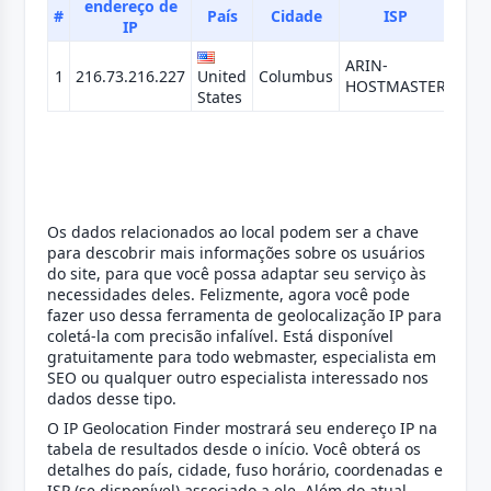
endereço de
#
País
Cidade
ISP
F
IP
ARIN-
1
216.73.216.227
United
Columbus
Ame
HOSTMASTER
States
Os dados relacionados ao local podem ser a chave
para descobrir mais informações sobre os usuários
do site, para que você possa adaptar seu serviço às
necessidades deles. Felizmente, agora você pode
fazer uso dessa ferramenta de geolocalização IP para
coletá-la com precisão infalível. Está disponível
gratuitamente para todo webmaster, especialista em
SEO ou qualquer outro especialista interessado nos
dados desse tipo.
O IP Geolocation Finder mostrará seu endereço IP na
tabela de resultados desde o início. Você obterá os
detalhes do país, cidade, fuso horário, coordenadas e
ISP (se disponível) associado a ele. Além do atual,