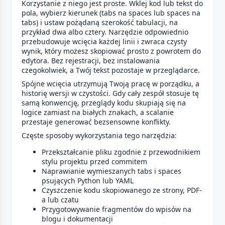
Korzystanie z niego jest proste. Wklej kod lub tekst do
pola, wybierz kierunek (tabs na spaces lub spaces na
tabs) i ustaw pożądaną szerokość tabulacji, na
przykład dwa albo cztery. Narzędzie odpowiednio
przebudowuje wcięcia każdej linii i zwraca czysty
wynik, który możesz skopiować prosto z powrotem do
edytora. Bez rejestracji, bez instalowania
czegokolwiek, a Twój tekst pozostaje w przeglądarce.
Spójne wcięcia utrzymują Twoją pracę w porządku, a
historię wersji w czystości. Gdy cały zespół stosuje tę
samą konwencję, przeglądy kodu skupiają się na
logice zamiast na białych znakach, a scalanie
przestaje generować bezsensowne konflikty.
Częste sposoby wykorzystania tego narzędzia:
Przekształcanie pliku zgodnie z przewodnikiem
stylu projektu przed commitem
Naprawianie wymieszanych tabs i spaces
psujących Python lub YAML
Czyszczenie kodu skopiowanego ze strony, PDF-
a lub czatu
Przygotowywanie fragmentów do wpisów na
blogu i dokumentacji