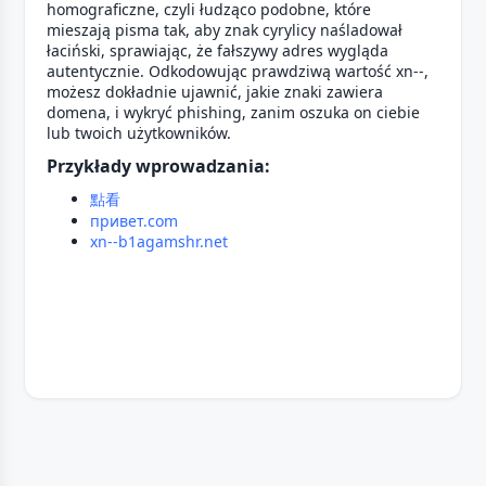
homograficzne, czyli łudząco podobne, które
mieszają pisma tak, aby znak cyrylicy naśladował
łaciński, sprawiając, że fałszywy adres wygląda
autentycznie. Odkodowując prawdziwą wartość xn--,
możesz dokładnie ujawnić, jakie znaki zawiera
domena, i wykryć phishing, zanim oszuka on ciebie
lub twoich użytkowników.
Przykłady wprowadzania:
點看
привет.com
xn--b1agamshr.net