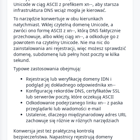
Unicode w ciąg ASCII z prefiksem xn--, aby starsza
infrastruktura DNS wciąż mogła je kierować.
To narzędzie konwertuje w obu kierunkach
natychmiast. Wklej czytelną domenę Unicode, a
zwróci ono formę ASCII z xn--, którą DNS faktycznie
przechowuje, albo wklej ciąg xn--, a odkoduje go z
powrotem na czytelny Unicode. Nie ma nic do
zainstalowania ani rejestracji, więc możesz sprawdzić
domenę, subdomenę lub pełny host poczty w kilka
sekund.
Typowe zastosowania obejmują:
Rejestrację lub weryfikację domeny IDN i
podgląd jej dokładnego odpowiednika xn--
Konfigurację rekordów DNS, certyfikatów SSL
lub serwerów poczty, które oczekują ASCII
Odkodowanie podejrzanego linku xn-- z paska
przeglądarki lub wiadomości e-mail
Ustalenie, dlaczego międzynarodowy adres URL
zachowuje się różnie w różnych narzędziach
Konwersja jest też praktyczną kontrolą
bezpieczeństwa. Napastnicy rejestrują domeny