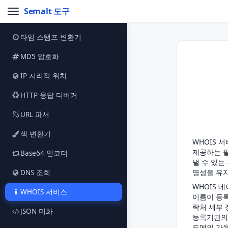
Semalt 도구
타임 스탬프 변환기
MD5 암호화
IP 지리적 위치
HTTP 응답 디버거
URL 파서
색 변환기
WHOIS 
제공하는 필
Base64 인코더
낼 수 있는
명성을 유지
DNS 조회
WHOIS 
WHOIS 서비스
이름이 등록
락처 세부 
JSON 미화
등록기관의 
도메인 가용