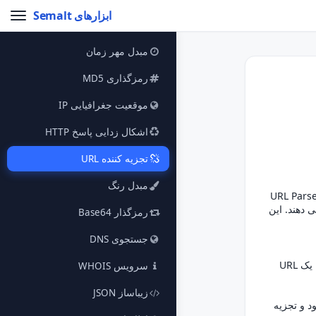
ابزارهای Semalt
مبدل مهر زمان
رمزگذاری MD5
موقعیت جغرافیایی IP
اشکال زدایی پاسخ HTTP
تجزیه کننده URL
مبدل رنگ
ی طولانی است که باعث می شود خوانا نباشد؟ آن را در اینجا بچسبانید تا به قسمت های کوچکتر و واضح تقسیم شود. URL Parser
جام می دهند. این
رمزگذار Base64
جستجوی DNS
. این ابزار طرحی را به شما نشان می دهد که مشخص می کند کدام پروتکل (HTTP، HTTPS و غیره) باید برای رسیدن به یک URL
سرویس WHOIS
زیباساز JSON
 شود و تجزیه