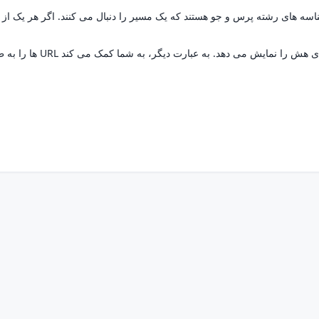
URL Parser همچنین تمام ویژگی های اضافی مانند اجزای هش را نمایش می