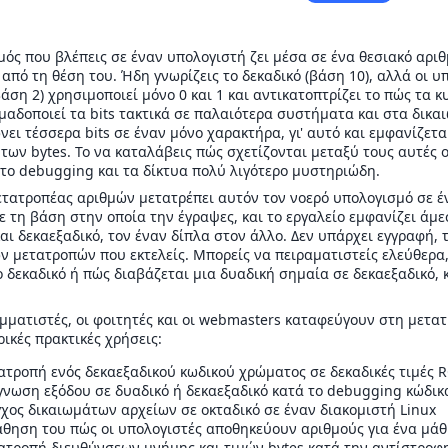
μός που βλέπεις σε έναν υπολογιστή ζει μέσα σε ένα θεσιακό αρι
από τη θέση του. Ήδη γνωρίζεις το δεκαδικό (βάση 10), αλλά οι υπ
βάση 2) χρησιμοποιεί μόνο 0 και 1 και αντικατοπτρίζει το πώς τα 
ομαδοποιεί τα bits τακτικά σε παλαιότερα συστήματα και στα δικα
ει τέσσερα bits σε έναν μόνο χαρακτήρα, γι' αυτό και εμφανίζετα
ς των bytes. Το να καταλάβεις πώς σχετίζονται μεταξύ τους αυτές
 το debugging και τα δίκτυα πολύ λιγότερο μυστηριώδη.
ετατροπέας αριθμών μετατρέπει αυτόν τον νοερό υπολογισμό σε 
ε τη βάση στην οποία την έγραψες, και το εργαλείο εμφανίζει άμεσ
και δεκαεξαδικό, τον έναν δίπλα στον άλλο. Δεν υπάρχει εγγραφή,
ν μετατροπών που εκτελείς. Μπορείς να πειραματιστείς ελεύθερα,
 δεκαδικό ή πώς διαβάζεται μια δυαδική σημαία σε δεκαεξαδικό, 
μματιστές, οι φοιτητές και οι webmasters καταφεύγουν στη μετατ
ρικές πρακτικές χρήσεις:
τροπή ενός δεκαεξαδικού κωδικού χρώματος σε δεκαδικές τιμές R
νωση εξόδου σε δυαδικό ή δεκαεξαδικό κατά το debugging κώδι
χος δικαιωμάτων αρχείων σε οκταδικό σε έναν διακομιστή Linux
θηση του πώς οι υπολογιστές αποθηκεύουν αριθμούς για ένα μάθ
ατροπή διευθύνσεων μνήμης και τιμών bytes κατά την αντίστροφ