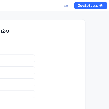
Συνδεθείτε
μών