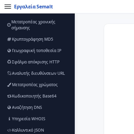
Εργαλεία Semalt
Μετατροπέας χρονικής
σήμανσης
Κρυπτογράφηση MD5
Γεωγραφική τοποθεσία IP
Σφάλμα απόκρισης HTTP
Αναλυτής διευθύνσεων URL
Μετατροπέας χρώματος
Κωδικοποιητής Base64
Αναζήτηση DNS
Υπηρεσία WHOIS
Καλλυντικό JSON