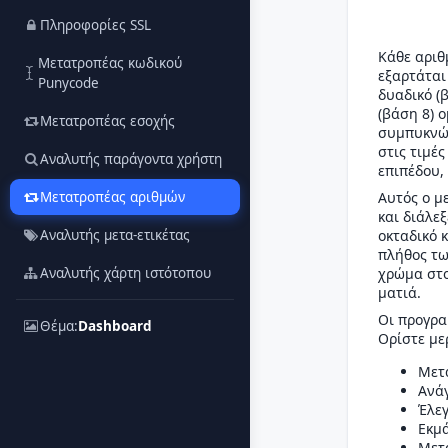
Πληροφορίες SSL
Κάθε αριθ
Μετατροπέας κωδικού
εξαρτάται 
Punycode
δυαδικό (
(βάση 8) 
Μετατροπέας εσοχής
συμπυκνών
στις τιμέ
Αναλυτής παράγοντα χρήστη
επιπέδου,
Μετατροπέας αριθμών
Αυτός ο μ
και διάλεξ
Αναλυτής μετα-ετικέτας
οκταδικό 
πλήθος τω
Αναλυτής χάρτη ιστότοπου
χρώμα στο
ματιά.
Οι προγρα
Θέμα:
Dashboard
Ορίστε με
Μετα
Ανάγ
Έλεγ
Εκμά
Μετ