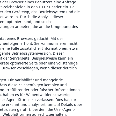
nn der Browser eines Benutzers eine Anfrage
nt-Zeichenfolge in den HTTP-Header ein. Bei
er den Gerätetyp, das Betriebssystem und die
det werden. Durch die Analyse dieser
ent optimiert sind, und so das
assungen anbieten, die an die Umgebung des
ität eines Browsers gedacht. Mit der
ichenfolgen erhöht. Sie kommunizieren nicht
h eine Fülle zusätzlicher Informationen, etwa
gende Betriebssystemversion. Dieser
 der Serverseite. Beispielsweise kann ein
eräte optimierte Seite oder eine vollständige
en Browser vorschlagen, wenn dieser deutlich
gen. Die Variabilität und mangelnde
dass diese Zeichenfolgen komplex und
g irreführender oder falscher Informationen,
, haben es für Webentwickler schwierig
ser-Agent-Strings zu verlassen. Dies hat zur
lge erkennt und analysiert, um auf Details über
 Wettrüsten geführt, bei dem die User-Agent-
en Webplattformen aufrechtzuerhalten.