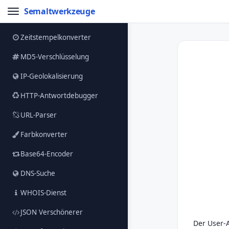
Semaltwerkzeuge
Zeitstempelkonverter
MD5-Verschlüsselung
IP-Geolokalisierung
HTTP-Antwortdebugger
URL-Parser
Farbkonverter
Base64-Encoder
DNS-Suche
WHOIS-Dienst
JSON Verschönerer
Der User-A