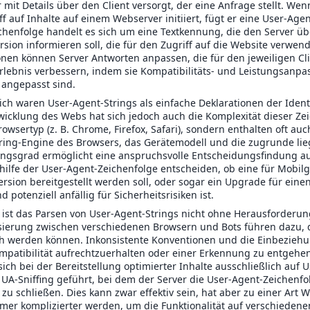
mit Details über den Client versorgt, der eine Anfrage stellt. We
f auf Inhalte auf einem Webserver initiiert, fügt er eine User-Age
chenfolge handelt es sich um eine Textkennung, die den Server üb
sion informieren soll, die für den Zugriff auf die Website verwen
nen können Server Antworten anpassen, die für den jeweiligen Cli
rlebnis verbessern, indem sie Kompatibilitäts- und Leistungsanp
 angepasst sind.
ch waren User-Agent-Strings als einfache Deklarationen der Ident
wicklung des Webs hat sich jedoch auch die Komplexität dieser Ze
owsertyp (z. B. Chrome, Firefox, Safari), sondern enthalten oft auc
ring-Engine des Browsers, das Gerätemodell und die zugrunde lie
ungsgrad ermöglicht eine anspruchsvolle Entscheidungsfindung auf
hilfe der User-Agent-Zeichenfolge entscheiden, ob eine für Mobilg
rsion bereitgestellt werden soll, oder sogar ein Upgrade für ein
d potenziell anfällig für Sicherheitsrisiken ist.
 ist das Parsen von User-Agent-Strings nicht ohne Herausforderun
sierung zwischen verschiedenen Browsern und Bots führen dazu, 
h werden können. Inkonsistente Konventionen und die Einbeziehun
mpatibilität aufrechtzuerhalten oder einer Erkennung zu entgehen
ich bei der Bereitstellung optimierter Inhalte ausschließlich auf U
 UA-Sniffing geführt, bei dem der Server die User-Agent-Zeichenfo
 zu schließen. Dies kann zwar effektiv sein, hat aber zu einer Art
mmer komplizierter werden, um die Funktionalität auf verschieden