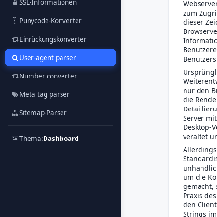
SSL-Informationen
Webserver 
zum Zugrif
Punycode-Konverter
dieser Zei
Browserver
Einrückungskonverter
Informatio
Benutzere
User-agent parser
Benutzers
Ursprüngli
Number converter
Weiterent
nur den Br
Meta tag parser
die Rende
Detaillier
Sitemap-Parser
Server mit
Desktop-Ve
veraltet un
Thema:
Dashboard
Allerdings
Standardi
unhandlic
um die Ko
gemacht, s
Praxis des
den Client
Strings i