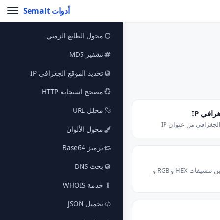
أدوات Semalt
محول الطابع الزمني
تشفير MD5
تحديد الموقع الجغرافي IP
مصحح استجابة HTTP
محلل URL
رافي IP
جغرافي من عنوان IP
محول الألوان
ترميز Base64
بحث DNS
قم بتحويل الألوان بين تنسيقات HEX و RGB و
خدمة WHOIS
تجميل JSON