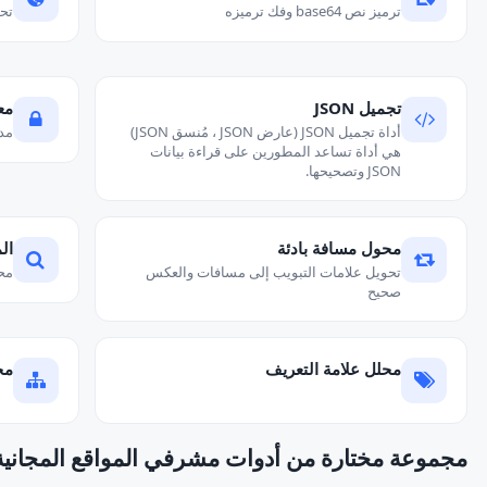
ترميز نص base64 وفك ترميزه
تحق
تجميل JSON
معل
أداة تجميل JSON (عارض JSON ، مُنسق JSON)
مدق
هي أداة تساعد المطورين على قراءة بيانات
JSON وتصحيحها.
محول مسافة بادئة
ال
تحويل علامات التبويب إلى مسافات والعكس
مح
صحيح
محلل علامة التعريف
مح
مجموعة مختارة من أدوات مشرفي المواقع المجانية