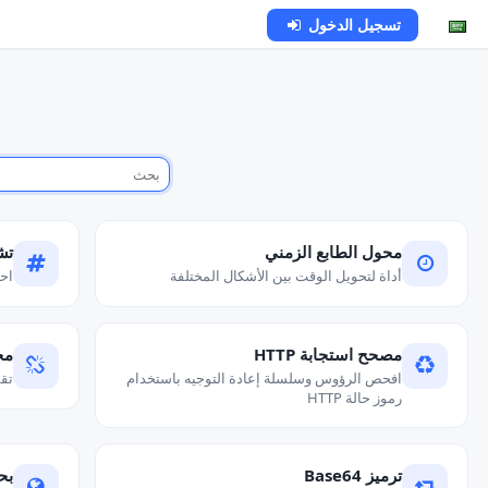
تسجيل الدخول
محول الطابع الزمني
تشف
أداة لتحويل الوقت بين الأشكال المختلفة
احصل ع
مصحح استجابة HTTP
محل
افحص الرؤوس وسلسلة إعادة التوجيه باستخدام
تقسيم ع
رموز حالة HTTP
ترميز Base64
بحث